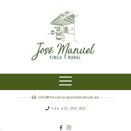
info@fincaruraljosemanuel.es
+34 672 250 852