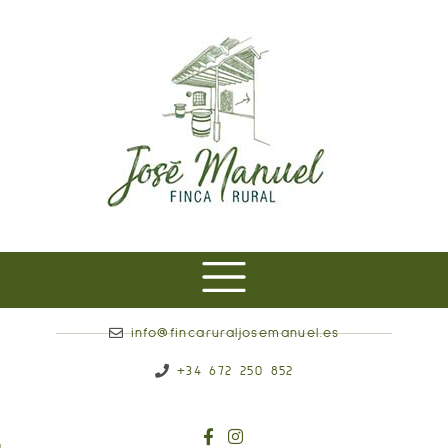
info@fincaruraljosemanuel.es
+34 672 250 852