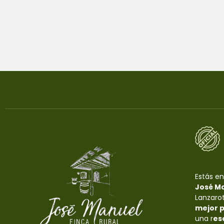
Estás en
José M
Lanzarot
mejor p
una r
es