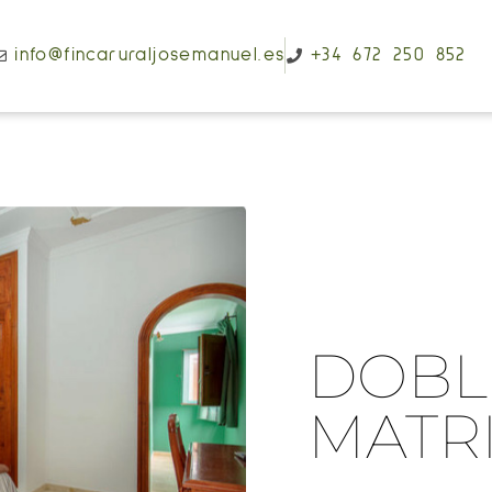
info@fincaruraljosemanuel.es
+34 672 250 852
DOBL
MATR