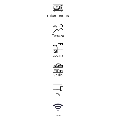
microondas
Terraza
cocina
vajilla
TV