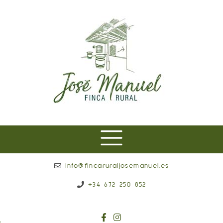
info@fincaruraljosemanuel.es
+34 672 250 852